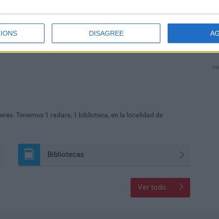
IONS
DISAGREE
A
PUB
rés. Tenemos 1 radare, 1 biblioteca, en la localidad de
Bibliotecas
Ver todo